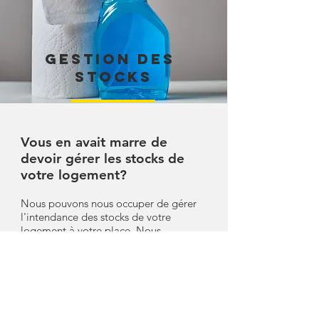
gestion des
stocks
Vous en avait marre de
devoir gérer les stocks de
votre logement?
Nous pouvons nous occuper de gérer
l'intendance des stocks de votre
logement à votre place. Nous
pouvons fournir divers type de produit
pour :
Pour la cuisine
: éponges,
liquide vaisselle, pastilles lave vaisselle,
sac à ordures ménagères, essuie-tout,